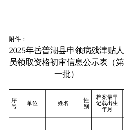
附件
：
2025年岳普湖县
申领
病残津贴
人
员
领取资格初审
信息公示表（
第
一批）
档案最早
序
性
单位
姓名
记载出生
号
别
年月