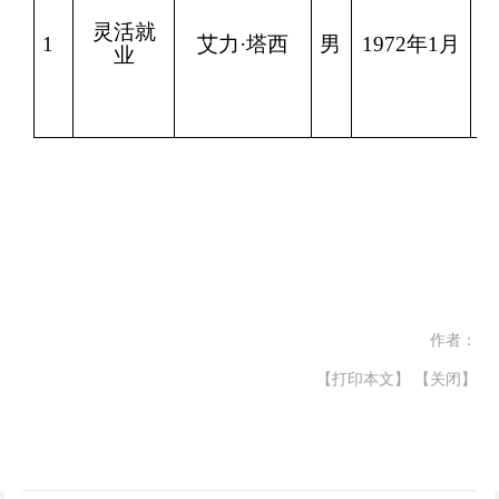
灵活就
1
艾力·塔西
男
1972年1月
1
业
作者：
【打印本文】
【关闭】