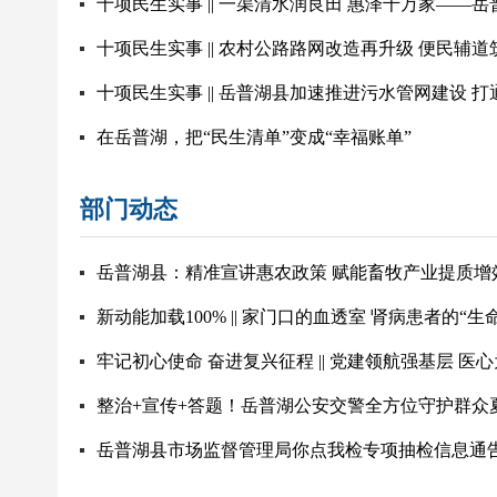
十项民生实事 || 一渠清水润良田 惠泽千万家—
十项民生实事 || 农村公路路网改造再升级 便民辅道
十项民生实事 || 岳普湖县加速推进污水管网建设 
在岳普湖，把“民生清单”变成“幸福账单”
部门动态
岳普湖县：精准宣讲惠农政策 赋能畜牧产业提质增
新动能加载100% || 家门口的血透室 肾病患者的“生
牢记初心使命 奋进复兴征程 || 党建领航强基层 医
整治+宣传+答题！岳普湖公安交警全方位守护群众
岳普湖县市场监督管理局你点我检专项抽检信息通告（20