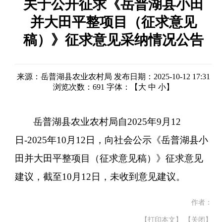
关于公开征求《岳普湖县小田
并大田平整项目（征求意见
稿）》征求意见采纳情况公告
来源：岳普湖县农业农村局
发布日期：2025-10-12 17:31
浏览次数：
691
字体：【
大
中
小
】
岳普湖县农业农村局
自
2025
年
9
月
12
日
-2025
年
10
月
12
日
，
向社会公示
《
岳普湖县小
田并大田平整项目（征求意见稿）
》
征求意见
建议，截至10月12日，未收到意见建议。
作者：
【打印本文】
【关闭】