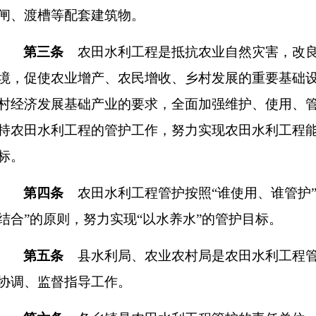
闸、渡槽等配套建筑物
。
第三条
农田
水利工程是抵抗农业自然灾害，改
境，促使农业增产、农民增收、乡村发展的重要基础
村
经济发展基础产业的要求，全面加强
维护、使用、
持
农田
水利工程的管
护
工作，努力
实现
农田
水利工程
标
。
第四条
农田
水利工程管护按照
“谁
使用
、谁
管护
结合”
的原则
，
努力实现
“以水养水”的管护目标。
第五条
县水利局、农业农村局
是
农田
水利工程
协调、监
督
指导工作。