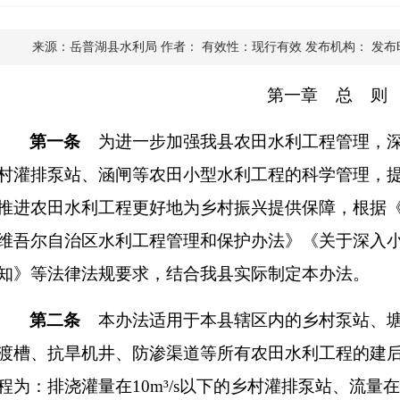
来源：岳普湖县水利局
作者：
有效性：现行有效
发布机构：
发布时
第一章
总
则
第一条
为
进一步
加强我县
农田
水利工程管理，
村灌排泵站、涵闸等农田
小型
水利工程
的科学
管理，
推
进
农田
水利工程更好地为
乡村振兴
提供保障
，根据
维吾尔自治区水利工程管理和保护办法
》
《
关于深入
知》
等法律
法规要求，结
合我县实际
制定
本办法。
第二条
本办法
适
用于本县
辖区
内的乡村泵站、
渡槽、
抗旱机井、
防渗渠道等所有
农田
水利工程的建
程
为
：排浇灌量在
10
m³/s
以下的乡村灌排泵站、流量在