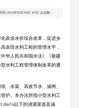
间 2024年09月10日 10:05
点击数：
深化
农业水价综合
改革，
促进
乡
提高
农田
水利工程的管理水平，
《中华人民共和国水法》《
新疆
小型水利工程管理体制改革的通
塘坝、水渠、
高效节水、
涵闸、
后管护。本办法所指
小型
水利工
1.0
m³/s
以下的浇灌渠道及涵